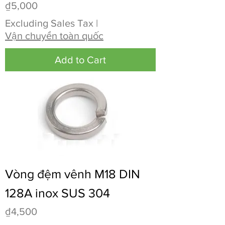
Price
₫5,000
Excluding Sales Tax
|
Vận chuyển toàn quốc
Add to Cart
Vòng đệm vênh M18 DIN
128A inox SUS 304
Price
₫4,500