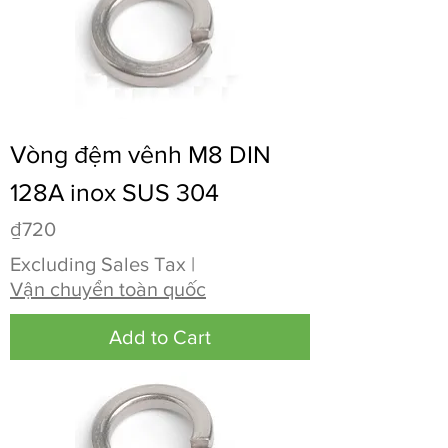
Vòng đệm vênh M8 DIN
128A inox SUS 304
Price
₫720
Excluding Sales Tax
|
Vận chuyển toàn quốc
Add to Cart