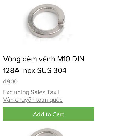
Vòng đệm vênh M10 DIN
128A inox SUS 304
Price
₫900
Excluding Sales Tax
|
Vận chuyển toàn quốc
Add to Cart