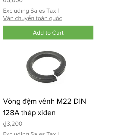
Excluding Sales Tax
|
Vận chuyển toàn quốc
Add to Cart
Vòng đệm vênh M22 DIN
128A thép xiđen
Price
₫3,200
Excluding Sales Tax
|