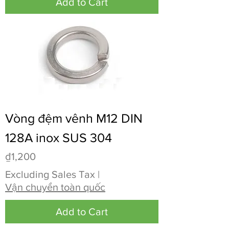
Add to Cart
Vòng đệm vênh M12 DIN
128A inox SUS 304
Price
₫1,200
Excluding Sales Tax
|
Vận chuyển toàn quốc
Add to Cart