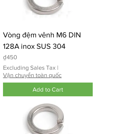
Vòng đệm vênh M6 DIN
128A inox SUS 304
Price
₫450
Excluding Sales Tax
|
Vận chuyển toàn quốc
Add to Cart