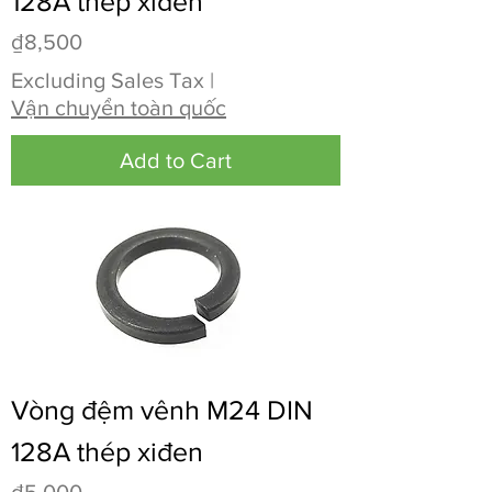
128A thép xiđen
Price
₫8,500
Excluding Sales Tax
|
Vận chuyển toàn quốc
Add to Cart
Vòng đệm vênh M24 DIN
128A thép xiđen
Price
₫5,000