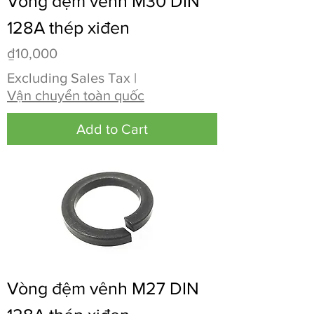
Vòng đệm vênh M30 DIN
128A thép xiđen
Price
₫10,000
Excluding Sales Tax
|
Vận chuyển toàn quốc
Add to Cart
Vòng đệm vênh M27 DIN