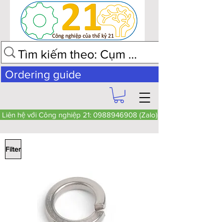
Ordering guide
Liên hệ với Công nghiệp 21: 0988946908 (Zalo)
Filter