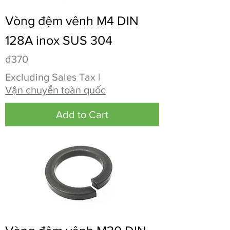
Vòng đệm vênh M4 DIN
128A inox SUS 304
Price
₫370
Excluding Sales Tax
|
Vận chuyển toàn quốc
Add to Cart