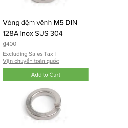
Vòng đệm vênh M5 DIN
128A inox SUS 304
Price
₫400
Excluding Sales Tax
|
Vận chuyển toàn quốc
Add to Cart