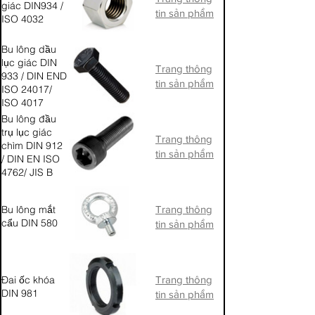
giác DIN934 /
tin sản phẩm
ISO 4032
Bu lông dầu
lục giác DIN
Trang thông
933 / DIN END
tin sản phẩm
ISO 24017/
ISO 4017
Bu lông đầu
trụ lục giác
Trang thông
chìm DIN 912
tin sản phẩm
/ DIN EN ISO
4762/ JIS B
1176
Bu lông mắt
Trang thông
cẩu DIN 580
tin sản phẩm
Đai ốc khóa
Trang thông
DIN 981
tin sản phẩm