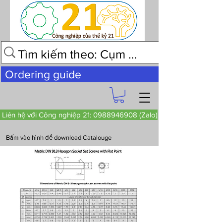
Ordering guide
Liên hệ với Công nghiệp 21: 0988946908 (Zalo)
Bấm vào hình để download Catalouge