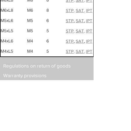
M8xL8
M8
8
STP
,
SAT
,
IPT
M6xL8
M6
8
STP
,
SAT
,
IPT
M5xL6
M5
6
STP
,
SAT
,
IPT
M5xL5
M5
5
STP
,
SAT
,
IPT
M4xL6
M4
6
STP
,
SAT
,
IPT
M4xL5
M4
5
STP
,
SAT
,
IPT
Regulations on return of goods
Warranty provisions
Chính sách bảo vệ thông tin cá
nhân của người tiêu dùng
Vận chuyển và giao nhận
Quy định về thanh toán