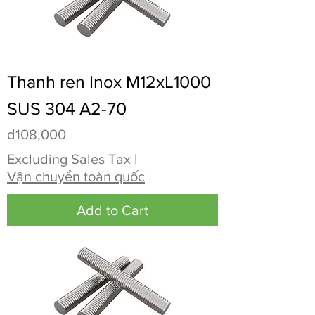
Thanh ren Inox M12xL1000
SUS 304 A2-70
Price
₫108,000
Excluding Sales Tax
|
Vận chuyển toàn quốc
Add to Cart