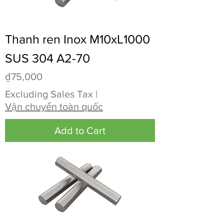
Thanh ren Inox M10xL1000
SUS 304 A2-70
Price
₫75,000
Excluding Sales Tax
|
Vận chuyển toàn quốc
Add to Cart