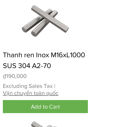
Thanh ren Inox M16xL1000
SUS 304 A2-70
Price
₫190,000
Excluding Sales Tax
|
Vận chuyển toàn quốc
Add to Cart