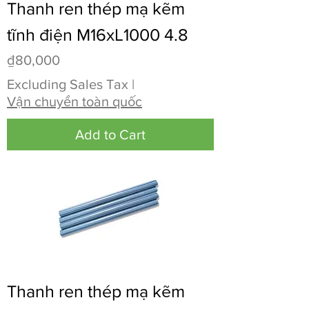
Thanh ren thép mạ kẽm
tĩnh điện M16xL1000 4.8
Price
₫80,000
Excluding Sales Tax
|
Vận chuyển toàn quốc
Add to Cart
Thanh ren thép mạ kẽm