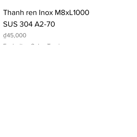
Thanh ren Inox M8xL1000
SUS 304 A2-70
Price
₫45,000
Excluding Sales Tax
|
Vận chuyển toàn quốc
Add to Cart