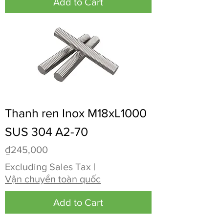
Add to Cart
Thanh ren Inox M18xL1000
SUS 304 A2-70
Price
₫245,000
Excluding Sales Tax
|
Vận chuyển toàn quốc
Add to Cart