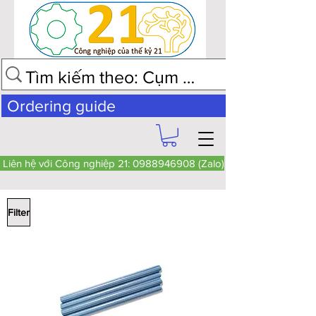
Ordering guide
Liên hệ với Công nghiệp 21: 0988946908 (Zalo)
Filter