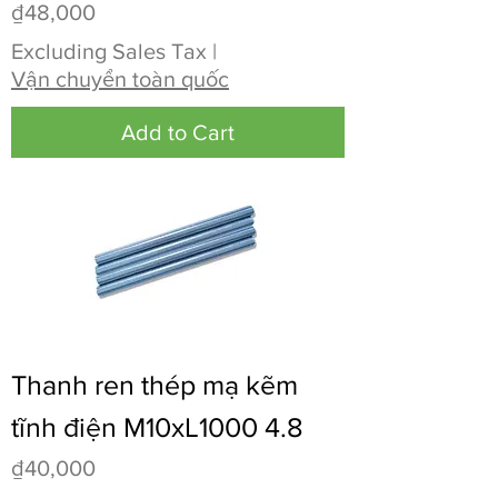
Price
₫48,000
Excluding Sales Tax
|
Vận chuyển toàn quốc
Add to Cart
Thanh ren thép mạ kẽm
tĩnh điện M10xL1000 4.8
Price
₫40,000