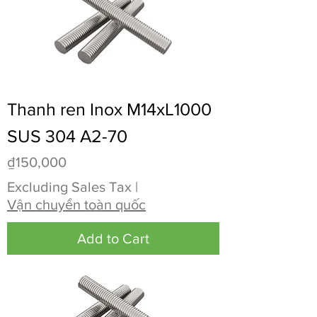
Thanh ren Inox M14xL1000
SUS 304 A2-70
Price
₫150,000
Excluding Sales Tax
|
Vận chuyển toàn quốc
Add to Cart