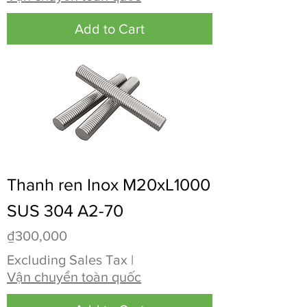
Add to Cart
Thanh ren Inox M20xL1000
SUS 304 A2-70
Price
₫300,000
Excluding Sales Tax
|
Vận chuyển toàn quốc