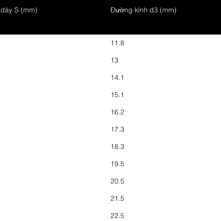
 dày S (mm)
Đường kính d3 (mm)
11.8
13
14.1
15.1
16.2
17.3
18.3
19.5
20.5
21.5
22.5