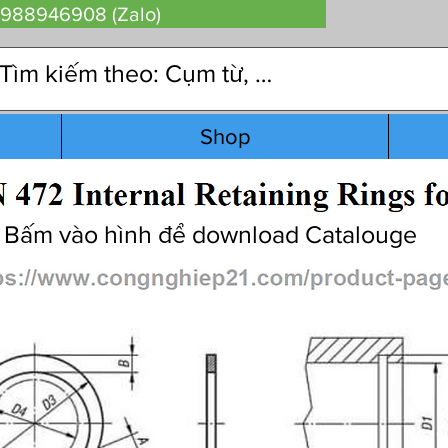
 0988946908 (Zalo)
Shop
Bấm vào hình để download Catalouge