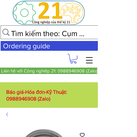
Ordering guide
Liên hệ với Công nghiệp 21: 0988946908 (Zalo)
Báo giá-Hóa đơn-Kỹ Thuật:
0988946908
(Zalo)