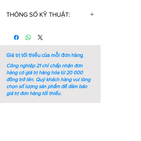
THÔNG SỐ KỸ THUẬT:
Thứ
Mã số
Kích
Chiều
Khối
tự
thước
dài
lượng
ren
ren
(g)
(M -
(mm)
Giá trị tối thiểu của mỗi đơn hàng
mm)
Công nghiệp 21 chỉ chấp nhận đơn
1
DIN580-
M8
13
60
hàng có giá trị hàng hóa từ 20 000
M8-SS
đồng trở lên.
Quý khách hàng vui lòng
chọn số lượng sản phẩm để đảm báo
2
DIN580-
M10
17
102
giá trị đơn hàng tối thiểu.
M10-SS
3
DIN580-
M12
20.5
180
M12-SS
4
DIN580-
M16
27
280
M16-SS