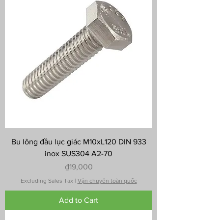
Bu lông đầu lục giác M10xL120 DIN 933
inox SUS304 A2-70
Price
₫19,000
Excluding Sales Tax
|
Vận chuyển toàn quốc
Add to Cart