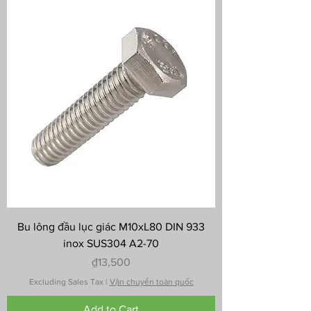
Bu lông đầu lục giác M10xL80 DIN 933
inox SUS304 A2-70
Price
₫13,500
Excluding Sales Tax
|
Vận chuyển toàn quốc
Add to Cart