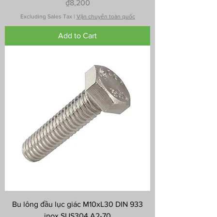
Price
₫8,200
Excluding Sales Tax
|
Vận chuyển toàn quốc
Add to Cart
Bu lông đầu lục giác M10xL30 DIN 933
inox SUS304 A2-70