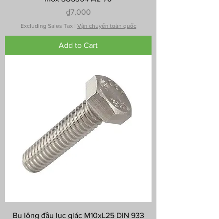
Price
₫7,000
Excluding Sales Tax
|
Vận chuyển toàn quốc
Add to Cart
Bu lông đầu lục giác M10xL25 DIN 933