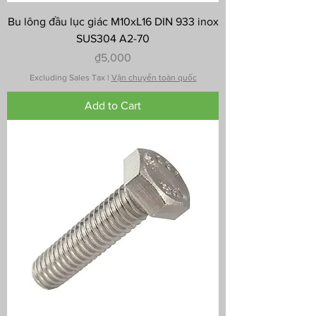
Bu lông đầu lục giác M10xL16 DIN 933 inox
SUS304 A2-70
Price
₫5,000
Excluding Sales Tax
|
Vận chuyển toàn quốc
Add to Cart