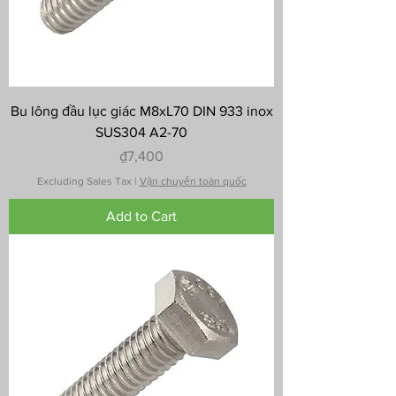
Bu lông đầu lục giác M8xL70 DIN 933 inox
SUS304 A2-70
Price
₫7,400
Excluding Sales Tax
|
Vận chuyển toàn quốc
Add to Cart