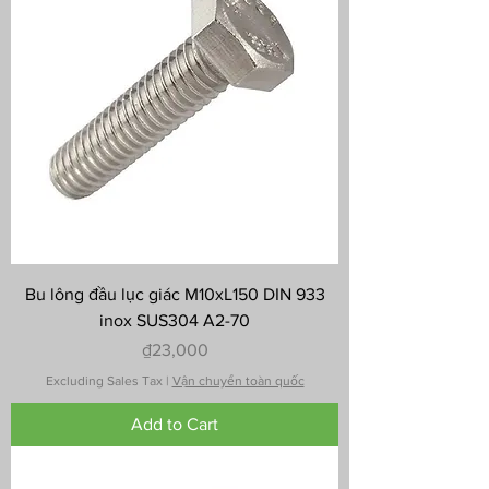
Bu lông đầu lục giác M10xL150 DIN 933
inox SUS304 A2-70
Price
₫23,000
Excluding Sales Tax
|
Vận chuyển toàn quốc
Add to Cart