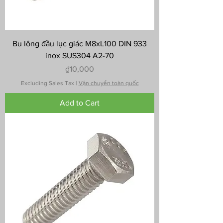
Bu lông đầu lục giác M8xL100 DIN 933
inox SUS304 A2-70
Price
₫10,000
Excluding Sales Tax
|
Vận chuyển toàn quốc
Add to Cart