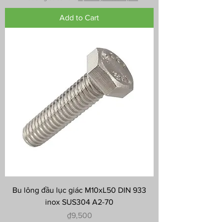
Add to Cart
Bu lông đầu lục giác M10xL50 DIN 933
inox SUS304 A2-70
Price
₫9,500