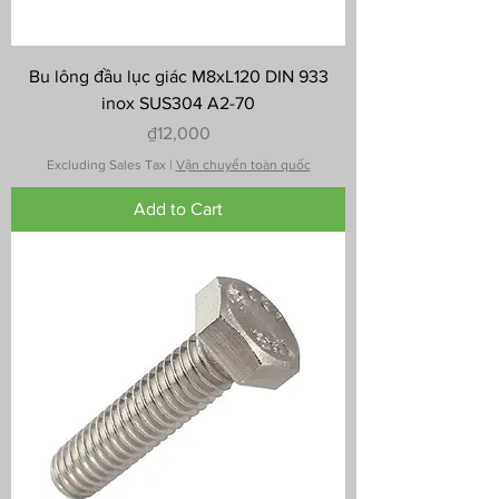
Bu lông đầu lục giác M8xL120 DIN 933
inox SUS304 A2-70
Price
₫12,000
Excluding Sales Tax
|
Vận chuyển toàn quốc
Add to Cart