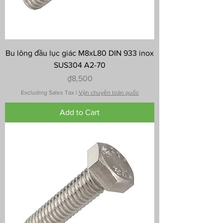
Bu lông đầu lục giác M8xL80 DIN 933 inox
SUS304 A2-70
Price
₫8,500
Excluding Sales Tax
|
Vận chuyển toàn quốc
Add to Cart