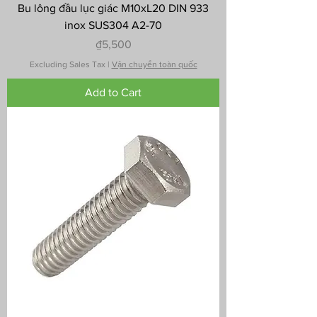
Bu lông đầu lục giác M10xL20 DIN 933
inox SUS304 A2-70
Price
₫5,500
Excluding Sales Tax
|
Vận chuyển toàn quốc
Add to Cart