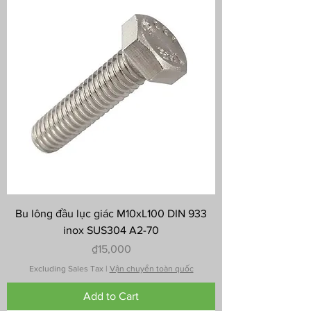
Bu lông đầu lục giác M10xL100 DIN 933
inox SUS304 A2-70
Price
₫15,000
Excluding Sales Tax
|
Vận chuyển toàn quốc
Add to Cart