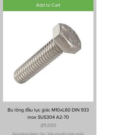
Add to Cart
Bu lông đầu lục giác M10xL60 DIN 933
inox SUS304 A2-70
Price
₫11,000
Excluding Sales Tax
|
Vận chuyển toàn quốc