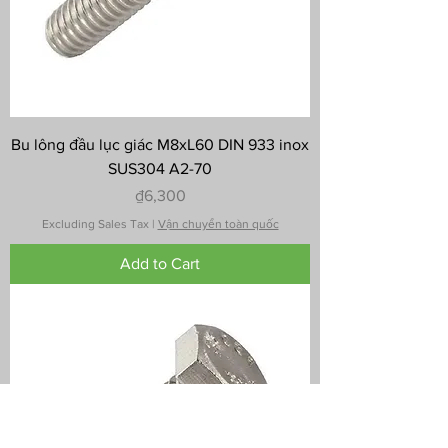
Bu lông đầu lục giác M8xL60 DIN 933 inox
SUS304 A2-70
Price
₫6,300
Excluding Sales Tax
|
Vận chuyển toàn quốc
Add to Cart