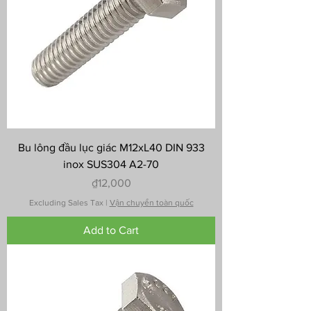
Bu lông đầu lục giác M12xL40 DIN 933
inox SUS304 A2-70
Price
₫12,000
Excluding Sales Tax
|
Vận chuyển toàn quốc
Add to Cart