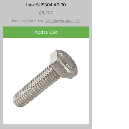
inox SUS304 A2-70
Price
₫6,200
Excluding Sales Tax
|
Vận chuyển toàn quốc
Add to Cart