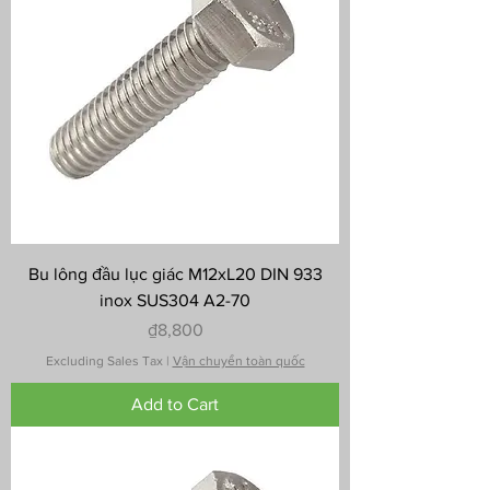
Bu lông đầu lục giác M12xL20 DIN 933
inox SUS304 A2-70
Price
₫8,800
Excluding Sales Tax
|
Vận chuyển toàn quốc
Add to Cart