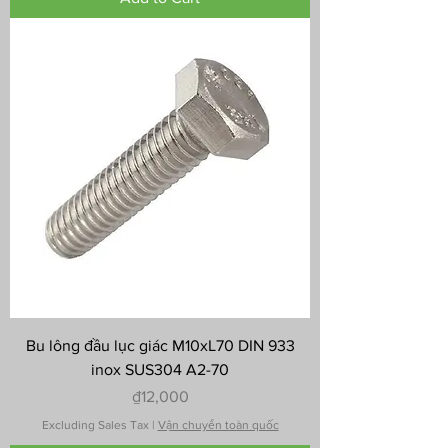
Bu lông đầu lục giác M10xL70 DIN 933
inox SUS304 A2-70
Price
₫12,000
Excluding Sales Tax
|
Vận chuyển toàn quốc