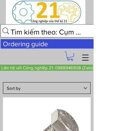
Ordering guide
Liên hệ với Công nghiệp 21: 0988946908 (Zalo)