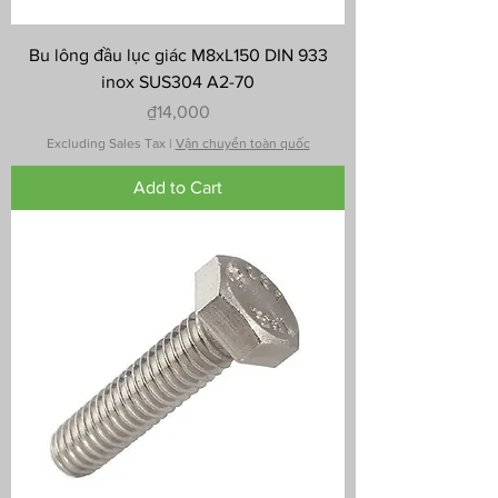
Bu lông đầu lục giác M8xL150 DIN 933
inox SUS304 A2-70
Price
₫14,000
Excluding Sales Tax
|
Vận chuyển toàn quốc
Add to Cart