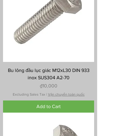
Bu lông đầu lục giác M12xL30 DIN 933
inox SUS304 A2-70
Price
₫10,000
Excluding Sales Tax
|
Vận chuyển toàn quốc
Add to Cart