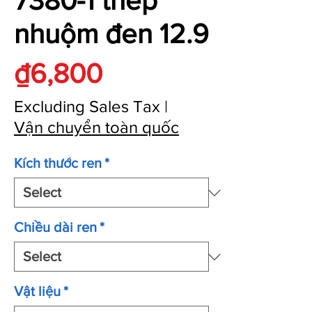
7380-1 thép
nhuộm đen 12.9
Price
₫6,800
Excluding Sales Tax
|
Vận chuyển toàn quốc
Kích thước ren
*
Chiều dài ren
*
Vật liệu
*