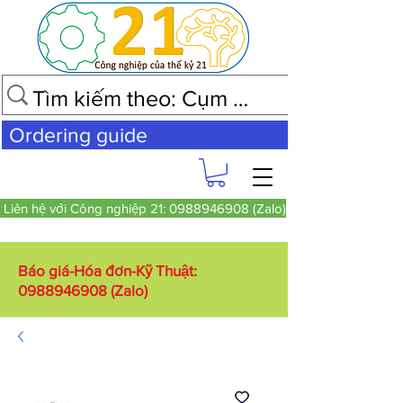
Ordering guide
Liên hệ với Công nghiệp 21: 0988946908 (Zalo)
Báo giá-Hóa đơn-Kỹ Thuật:
0988946908
(Zalo)