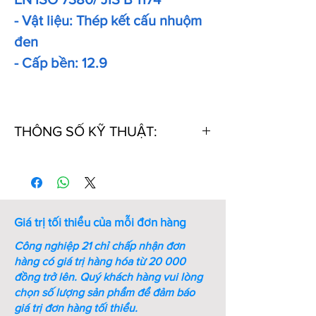
- Vật liệu: Thép kết cấu nhuộm
đen
- Cấp bền: 12.9
THÔNG SỐ KỸ THUẬT:
Thứ
Kích
Kích
Ren
Bước
Chiều
tự
thước
thước
ren
dài
chìa
(mm)
(mm)
vặn
Giá trị tối thiểu của mỗi đơn hàng
lục
giác
Công nghiệp 21 chỉ chấp nhận đơn
(mm)
hàng có giá trị hàng hóa từ 20 000
đồng trở lên.
Quý khách hàng vui lòng
1
M8xL10
1.05
M8
1.25
10
chọn số lượng sản phẩm để đảm báo
giá trị đơn hàng tối thiểu.
2
M8xL12
1.05
M8
1.25
12