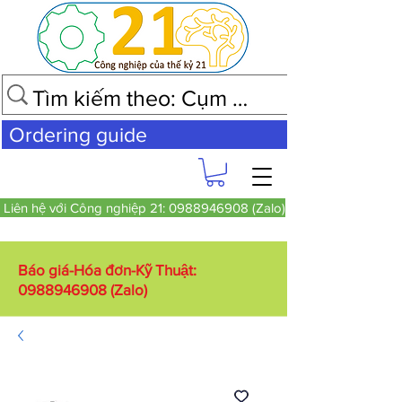
Ordering guide
Liên hệ với Công nghiệp 21: 0988946908 (Zalo)
Báo giá-Hóa đơn-Kỹ Thuật:
0988946908
(Zalo)