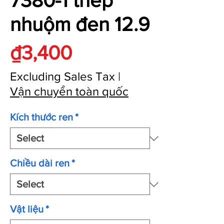
7380-1 thép
nhuộm đen 12.9
Price
₫3,400
Excluding Sales Tax
|
Vận chuyển toàn quốc
Kích thước ren
*
Chiều dài ren
*
Vật liệu
*