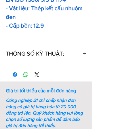
- Vật liệu: Thép kết cấu nhuộm
đen
- Cấp bền: 12.9
THÔNG SỐ KỸ THUẬT:
Thứ
Kích
Kích
Ren
Bước
Chiều
tự
thước
thước
ren
dài
chìa
(mm)
(mm)
vặn
Giá trị tối thiểu của mỗi đơn hàng
lục
giác
Công nghiệp 21 chỉ chấp nhận đơn
(mm)
hàng có giá trị hàng hóa từ 20 000
đồng trở lên.
Quý khách hàng vui lòng
1
M8xL10
1.05
M8
1.25
10
chọn số lượng sản phẩm để đảm báo
giá trị đơn hàng tối thiểu.
2
M8xL12
1.05
M8
1.25
12