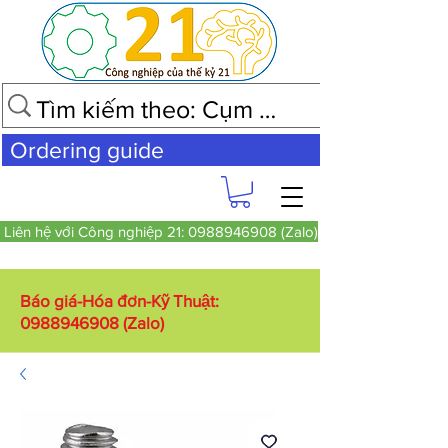
Ordering guide
Liên hệ với Công nghiệp 21: 0988946908 (Zalo)
Báo giá-Hóa đơn-Kỹ Thuật:
0988946908
(Zalo)