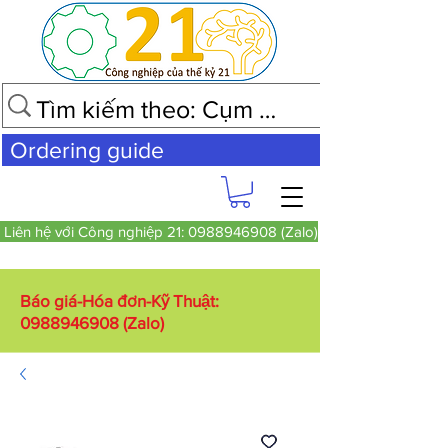
Ordering guide
Liên hệ với Công nghiệp 21: 0988946908 (Zalo)
Báo giá-Hóa đơn-Kỹ Thuật:
0988946908
(Zalo)