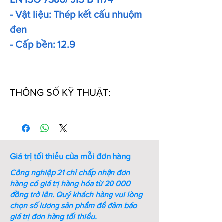
- Vật liệu: Thép kết cấu nhuộm
đen
- Cấp bền: 12.9
THÔNG SỐ KỸ THUẬT:
Thứ
Kích
Kích
Ren
Bước
Chiều
tự
thước
thước
ren
dài
chìa
(mm)
(mm)
vặn
Giá trị tối thiểu của mỗi đơn hàng
lục
giác
Công nghiệp 21 chỉ chấp nhận đơn
(mm)
hàng có giá trị hàng hóa từ 20 000
đồng trở lên.
Quý khách hàng vui lòng
1
M5xL6
0.38
M5
0.8
6
chọn số lượng sản phẩm để đảm báo
giá trị đơn hàng tối thiểu.
2
M5xL8
0.38
M5
0.8
8