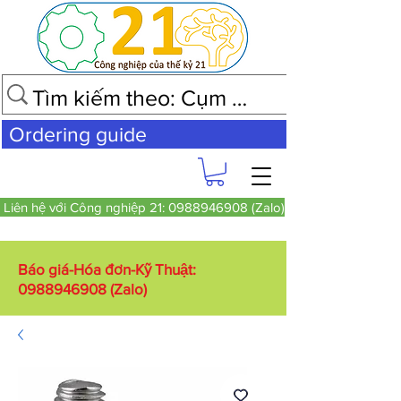
Ordering guide
Liên hệ với Công nghiệp 21: 0988946908 (Zalo)
Báo giá-Hóa đơn-Kỹ Thuật:
0988946908
(Zalo)