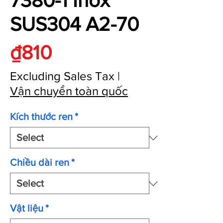
7380-1 Inox
SUS304 A2-70
Price
₫810
Excluding Sales Tax
|
Vận chuyển toàn quốc
Kích thước ren
*
Chiều dài ren
*
Vật liệu
*