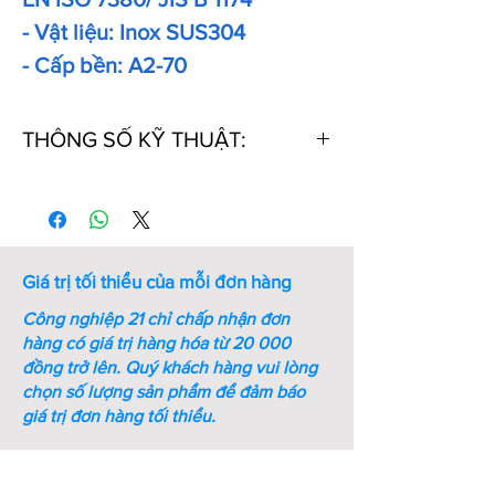
- Vật liệu: Inox SUS304
- Cấp bền: A2-70
THÔNG SỐ KỸ THUẬT:
Thứ
Kích
Kích
Ren
Bước
Chiều
tự
thước
thước
ren
dài
chìa
(mm)
(mm)
vặn
Giá trị tối thiểu của mỗi đơn hàng
lục
giác
Công nghiệp 21 chỉ chấp nhận đơn
(mm)
hàng có giá trị hàng hóa từ 20 000
đồng trở lên.
Quý khách hàng vui lòng
1
M4xL4
0.3
M4
0.7
4
chọn số lượng sản phẩm để đảm báo
giá trị đơn hàng tối thiểu.
2
M4xL5
0.3
M4
0.7
5
3
M4xL6
0.3
M4
0.7
6