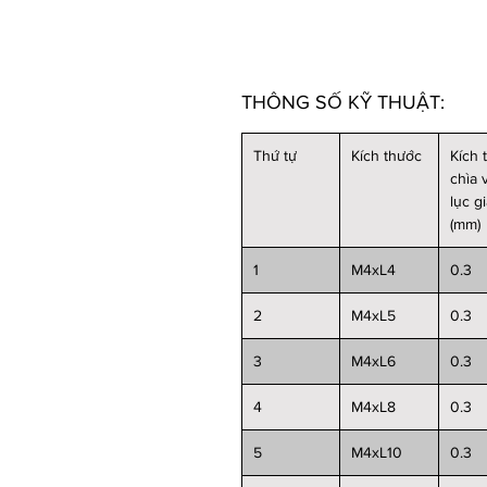
THÔNG SỐ KỸ THUẬT:
Thứ tự
Kích thước
Kích 
chìa 
lục g
(mm)
1
M4xL4
0.3
2
M4xL5
0.3
3
M4xL6
0.3
4
M4xL8
0.3
5
M4xL10
0.3