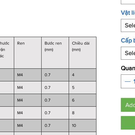
Vật l
Sel
Cấp 
thước
Ren
Bước ren
Chiều dài
vặn
(mm)
(mm)
Sel
iác
Quant
M4
0.7
4
M4
0.7
5
M4
0.7
6
Add
M4
0.7
8
M4
0.7
10