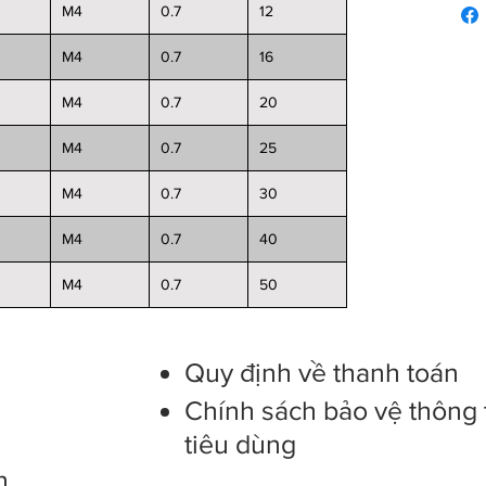
M4
0.7
12
M4
0.7
16
M4
0.7
20
M4
0.7
25
M4
0.7
30
M4
0.7
40
M4
0.7
50
s
Quy định về thanh toán
Chính sách bảo vệ thông 
tiêu dùng
n