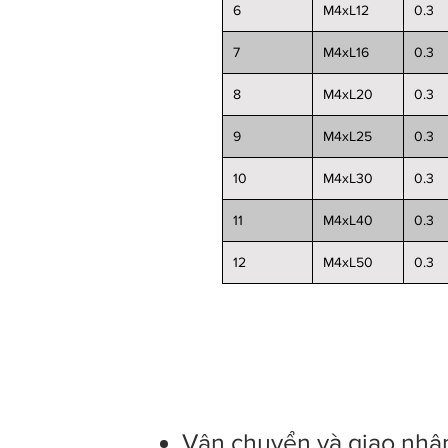
6
M4xL12
0.3
7
M4xL16
0.3
8
M4xL20
0.3
9
M4xL25
0.3
10
M4xL30
0.3
11
M4xL40
0.3
12
M4xL50
0.3
Regulations on return of good
Warranty provisions
Vận chuyển và giao nhậ