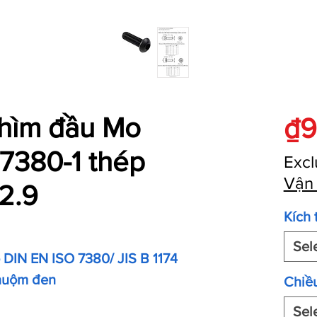
 chìm đầu Mo
₫
7380-1 thép
Excl
Vận
2.9
Kích 
Sel
o DIN EN ISO 7380/ JIS B 1174
nhuộm đen
Chiều
Sel