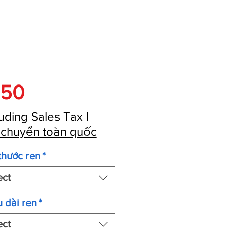
Price
950
uding Sales Tax
|
 chuyển toàn quốc
thước ren
*
ect
 dài ren
*
ect