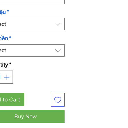
iệu
*
ect
bền
*
ect
ity
*
 to Cart
Buy Now