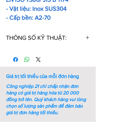
- Vật liệu: Inox SUS304
- Cấp bền: A2-70
THÔNG SỐ KỸ THUẬT:
Thứ
Kích
Kích
Ren
Bước
Chiều
tự
thước
thước
ren
dài
chìa
(mm)
(mm)
vặn
Giá trị tối thiểu của mỗi đơn hàng
lục
giác
Công nghiệp 21 chỉ chấp nhận đơn
(mm)
hàng có giá trị hàng hóa từ 20 000
đồng trở lên.
Quý khách hàng vui lòng
1
M3xL4
0.2
M3
0.5
4
chọn số lượng sản phẩm để đảm báo
giá trị đơn hàng tối thiểu.
2
M3xL5
0.2
M3
0.5
5
3
M3xL6
0.2
M3
0.5
6