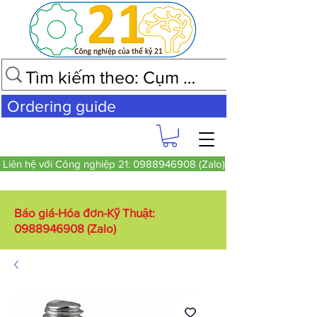
Ordering guide
Liên hệ với Công nghiệp 21: 0988946908 (Zalo)
Báo giá-Hóa đơn-Kỹ Thuật:
0988946908
(Zalo)