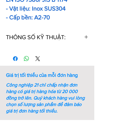
- Vật liệu: Inox SUS304
- Cấp bền: A2-70
THÔNG SỐ KỸ THUẬT:
Thứ
Kích
Kích
Ren
Bước
Chiều
tự
thước
thước
ren
dài
chìa
(mm)
(mm)
vặn
Giá trị tối thiểu của mỗi đơn hàng
lục
giác
Công nghiệp 21 chỉ chấp nhận đơn
(mm)
hàng có giá trị hàng hóa từ 20 000
đồng trở lên.
Quý khách hàng vui lòng
1
M3xL4
0.2
M3
0.5
4
chọn số lượng sản phẩm để đảm báo
giá trị đơn hàng tối thiểu.
2
M3xL5
0.2
M3
0.5
5
3
M3xL6
0.2
M3
0.5
6