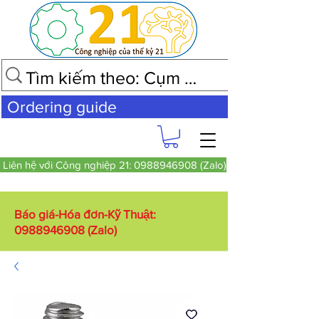
Ordering guide
Liên hệ với Công nghiệp 21: 0988946908 (Zalo)
Báo giá-Hóa đơn-Kỹ Thuật:
0988946908
(Zalo)