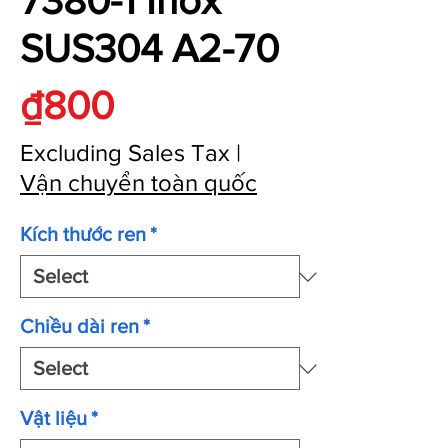
7380-1 Inox
SUS304 A2-70
Price
₫800
Excluding Sales Tax
|
Vận chuyển toàn quốc
Kích thước ren
*
Chiều dài ren
*
Vật liệu
*