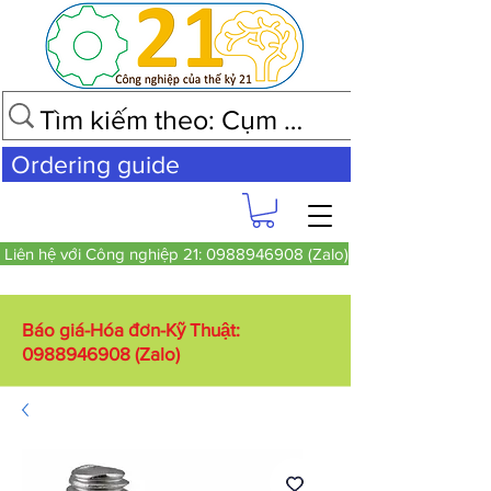
Ordering guide
Liên hệ với Công nghiệp 21: 0988946908 (Zalo)
Báo giá-Hóa đơn-Kỹ Thuật:
0988946908
(Zalo)