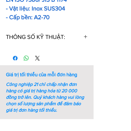
- Vật liệu: Inox SUS304
- Cấp bền: A2-70
THÔNG SỐ KỸ THUẬT:
Thứ
Kích
Kích
Ren
Bước
Chiều
tự
thước
thước
ren
dài
chìa
(mm)
(mm)
vặn
Giá trị tối thiểu của mỗi đơn hàng
lục
giác
Công nghiệp 21 chỉ chấp nhận đơn
(mm)
hàng có giá trị hàng hóa từ 20 000
đồng trở lên.
Quý khách hàng vui lòng
1
M12xL16
1.63
M12
1.75
16
chọn số lượng sản phẩm để đảm báo
giá trị đơn hàng tối thiểu.
2
M12xL20
1.63
M12
1.75
20
3
M12xL25
1.63
M12
1.75
25