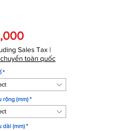
Price
,000
uding Sales Tax
|
 chuyển toàn quốc
ố
*
ect
u rộng (mm)
*
ect
 dài (mm)
*