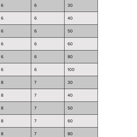
6
6
30
6
6
40
6
6
50
6
6
60
6
6
80
6
6
100
8
7
30
8
7
40
8
7
50
8
7
60
8
7
80