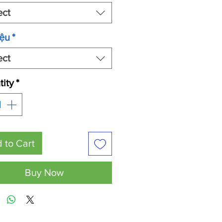
ect
iệu
*
ect
ity
*
 to Cart
Buy Now