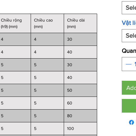
Sel
Chiều rộng
Chiều cao
Chiều dài
Vật l
(h9) (mm)
(mm)
(mm)
Sel
4
4
30
Quant
4
4
40
5
5
30
5
5
40
Add
5
5
50
5
5
60
5
5
80
5
5
100