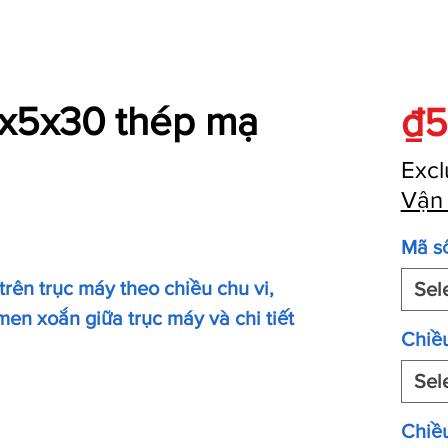
x5x30 thép mạ
₫5
Excl
Vận
Mã s
 trên trục máy theo chiều chu vi,
Sel
en xoắn giữa trục máy và chi tiết
Chiề
Sel
Chiều