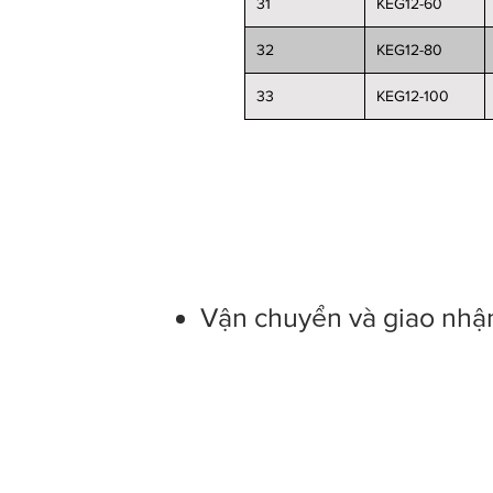
31
KEG12-60
32
KEG12-80
33
KEG12-100
Regulations on return of good
Warranty provisions
Vận chuyển và giao nhậ
Conngghiep21.com sales page
Office address: 337/7 Truong C
Hot line: +84 0972 633 295