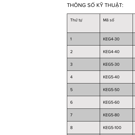
THÔNG SỐ KỸ THUẬT:
Thứ tự
Mã số
1
KEG4-30
2
KEG4-40
3
KEG5-30
4
KEG5-40
5
KEG5-50
6
KEG5-60
7
KEG5-80
8
KEG5-100