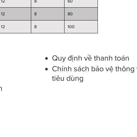
12
8
60
12
8
80
12
8
100
s
Quy định về thanh toán
Chính sách bảo vệ thông 
tiêu dùng
n
 is owned by ELM limited company
hinh, Ward 14, Tan Binh District, Ho Chi Minh City