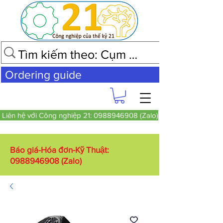
Ordering guide
Liên hệ với Công nghiệp 21: 0988946908 (Zalo)
Báo giá-Hóa đơn-Kỹ Thuật:
0988946908
(Zalo)