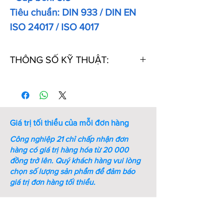
Tiêu chuẩn: DIN 933 / DIN EN
ISO 24017 / ISO 4017
THÔNG SỐ KỸ THUẬT:
Thứ
Kích
Kích
Ren
Bước
Chiều
Tự
thước
thước
(M -
ren
dài
ren
Cờ lê
mm)
(mm)
ren
(mm)
(mm)
Giá trị tối thiểu của mỗi đơn hàng
1
M6xL10
10
M6
1
10
Công nghiệp 21 chỉ chấp nhận đơn
hàng có giá trị hàng hóa từ 20 000
2
M6xL12
10
M6
1
12
đồng trở lên.
Quý khách hàng vui lòng
chọn số lượng sản phẩm để đảm báo
3
M6xL16
10
M6
1
16
giá trị đơn hàng tối thiểu.
4
M6xL20
10
M6
1
20
5
M6xL25
10
M6
1
25