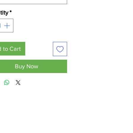
ity
*
 to Cart
Buy Now