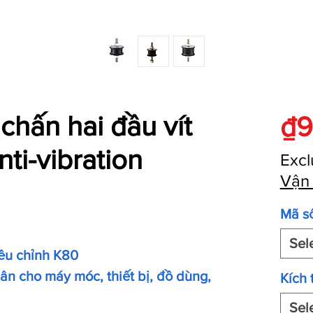
chấn hai đầu vít
₫9
ti-vibration
Excl
Vận
Mã s
Sel
iều chỉnh K80
ân cho máy móc, thiết bị, đồ dùng,
Kích 
Sel