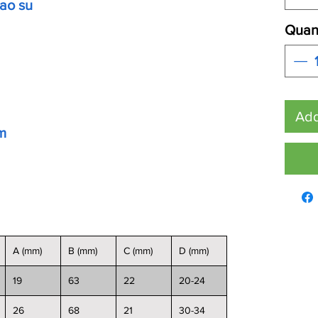
cao su
Quant
Add
m
A (mm)
B (mm)
C (mm)
D (mm)
19
63
22
20-24
26
68
21
30-34