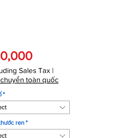
Price
0,000
uding Sales Tax
|
 chuyển toàn quốc
ố
*
ect
thước ren
*
ect