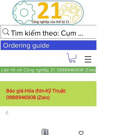
Ordering guide
Liên hệ với Công nghiệp 21: 0988946908 (Zalo)
Báo giá-Hóa đơn-Kỹ Thuật:
0988946908
(Zalo)