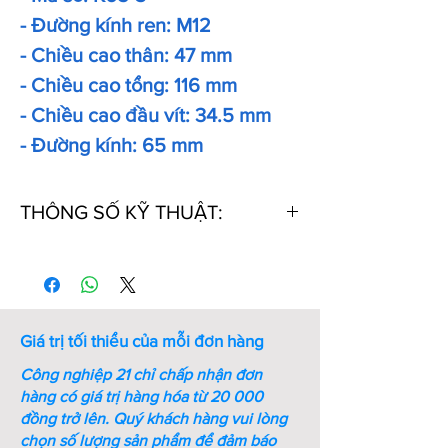
- Đường kính ren: M12
- Chiều cao thân: 47 mm
- Chiều cao tổng: 116 mm
- Chiều cao đầu vít: 34.5 mm
- Đường kính: 65 mm
THÔNG SỐ KỸ THUẬT:
Thứ
Mã
M
A
B
C
tự
số
(mm)
(mm)
(mm)
1
K20
M6
19
63
22
Giá trị tối thiểu của mỗi đơn hàng
Công nghiệp 21 chỉ chấp nhận đơn
2
K30
M8
26
68
21
hàng có giá trị hàng hóa từ 20 000
đồng trở lên.
Quý khách hàng vui lòng
chọn số lượng sản phẩm để đảm báo