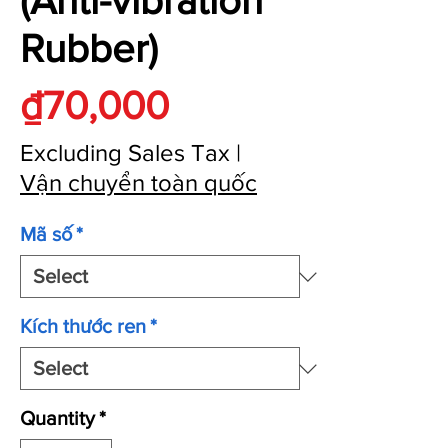
(Anti-vibration
Rubber)
Price
₫70,000
Excluding Sales Tax
|
Vận chuyển toàn quốc
Mã số
*
Kích thước ren
*
Quantity
*