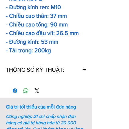
- Đường kính ren: M10
- Chiều cao thân: 37 mm
- Chiều cao tổng: 90 mm
- Chiều cao đầu vít: 26.5 mm
- Đường kính: 53 mm
- Tải trọng: 200kg
THÔNG SỐ KỸ THUẬT:
Thứ
Mã
M
A
B
C
tự
số
(mm)
(mm)
(mm)
1
K20
M6
19
63
22
Giá trị tối thiểu của mỗi đơn hàng
Công nghiệp 21 chỉ chấp nhận đơn
2
K30
M8
26
68
21
hàng có giá trị hàng hóa từ 20 000