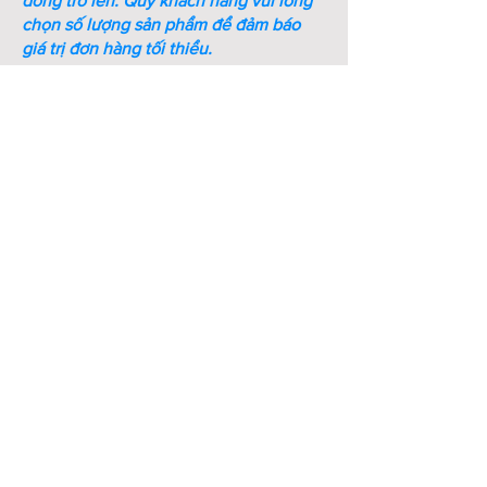
đồng trở lên.
Quý khách hàng vui lòng
chọn số lượng sản phẩm để đảm báo
3
K40
M8
32
78
23
giá trị đơn hàng tối thiểu.
4
K50-
M10
28
81
26.5
1
5
K50-
M10
37
90
26.5
2
6
K65-
M10
35
108
36.5
1
7
K65-
M10
47
118
35.5
2
8
K65-
M12
47
116
34.5
3
9
K80-
M12
65
125
35
1