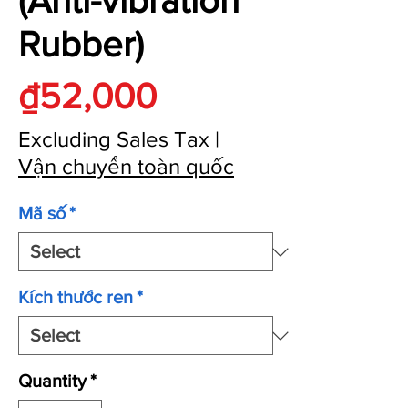
(Anti-vibration
Rubber)
Price
₫52,000
Excluding Sales Tax
|
Vận chuyển toàn quốc
Mã số
*
Kích thước ren
*
Quantity
*