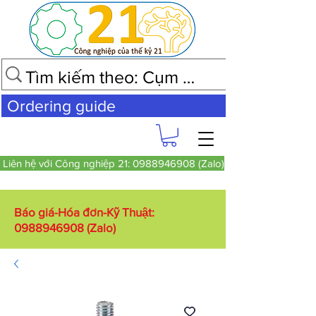
Ordering guide
Liên hệ với Công nghiệp 21: 0988946908 (Zalo)
Báo giá-Hóa đơn-Kỹ Thuật:
0988946908
(Zalo)