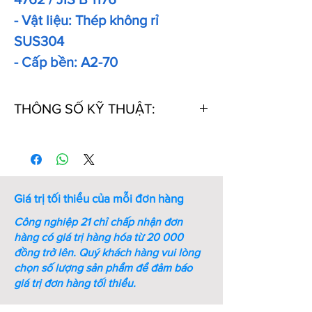
- Vật liệu: Thép không rỉ
SUS304
- Cấp bền: A2-70
THÔNG SỐ KỸ THUẬT:
Thứ
Mã
Kích
Chiều
Khối
Tự
Số
thước
dài
lượng
ren (M
ren
1000
- mm)
PCs
Giá trị tối thiểu của mỗi đơn hàng
(kg)
Công nghiệp 21 chỉ chấp nhận đơn
1
M5-
M5
10
2.7
hàng có giá trị hàng hóa từ 20 000
L10-
đồng trở lên.
Quý khách hàng vui lòng
SS-
chọn số lượng sản phẩm để đảm báo
DIN
giá trị đơn hàng tối thiểu.
912