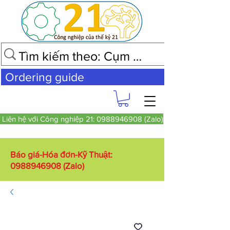
Ordering guide
Liên hệ với Công nghiệp 21: 0988946908 (Zalo)
Báo giá-Hóa đơn-Kỹ Thuật:
0988946908
(Zalo)