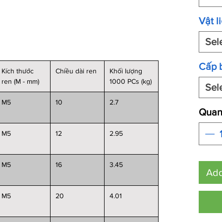
Vật l
Sel
Cấp 
Kích thước
Chiều dài ren
Khối lượng
ren (M - mm)
1000 PCs (kg)
Sel
M5
10
2.7
Quant
M5
12
2.95
M5
16
3.45
Add
M5
20
4.01