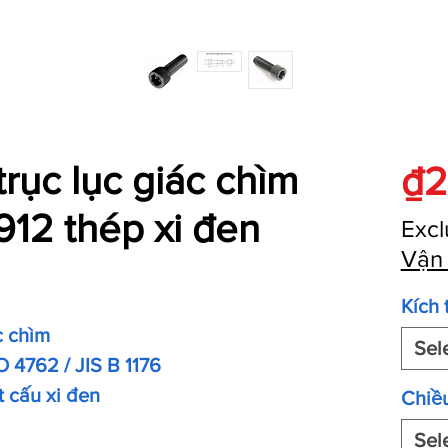
trục lục giác chìm
₫2
12 thép xi đen
Excl
Vận
Kích 
c chìm
Sel
O 4762 / JIS B 1176
t cấu xi đen
Chiều
Sel