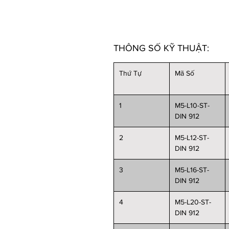
THÔNG SỐ KỸ THUẬT:
Thứ Tự
Mã Số
1
M5-L10-ST-
DIN 912
2
M5-L12-ST-
DIN 912
3
M5-L16-ST-
DIN 912
4
M5-L20-ST-
DIN 912