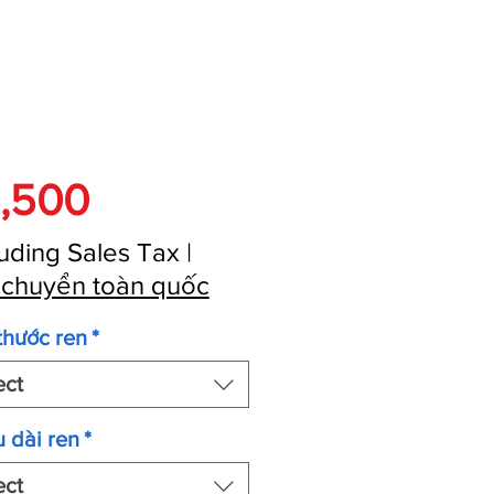
Price
,500
uding Sales Tax
|
 chuyển toàn quốc
thước ren
*
ect
 dài ren
*
ect