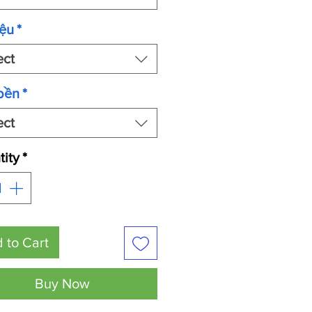
iệu
*
ect
bền
*
ect
ity
*
 to Cart
Buy Now