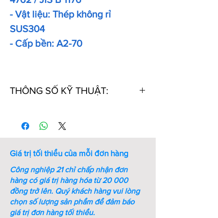
- Vật liệu: Thép không rỉ
SUS304
- Cấp bền: A2-70
THÔNG SỐ KỸ THUẬT:
Thứ
Mã
Kích
Chiều
Khối
Tự
Số
thước
dài
lượng
ren (M
ren
1000
- mm)
PCs
Giá trị tối thiểu của mỗi đơn hàng
(kg)
Công nghiệp 21 chỉ chấp nhận đơn
1
M5-
M5
10
2.7
hàng có giá trị hàng hóa từ 20 000
L10-
đồng trở lên.
Quý khách hàng vui lòng
SS-
chọn số lượng sản phẩm để đảm báo
DIN
giá trị đơn hàng tối thiểu.
912