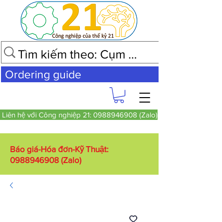
Ordering guide
Liên hệ với Công nghiệp 21: 0988946908 (Zalo)
Báo giá-Hóa đơn-Kỹ Thuật:
0988946908
(Zalo)