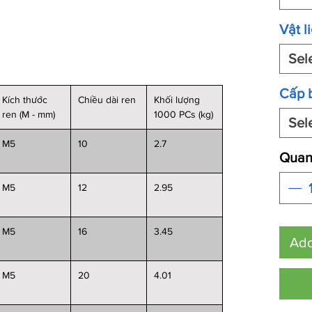
Vật l
Sel
Cấp 
Kích thước
Chiều dài ren
Khối lượng
ren (M - mm)
1000 PCs (kg)
Sel
M5
10
2.7
Quant
M5
12
2.95
M5
16
3.45
Add
M5
20
4.01