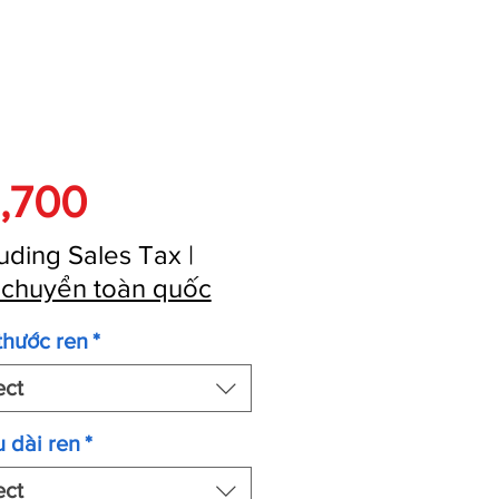
Price
,700
uding Sales Tax
|
 chuyển toàn quốc
thước ren
*
ect
 dài ren
*
ect