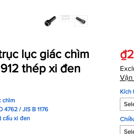
trục lục giác chìm
₫2
912 thép xi đen
Excl
Vận
Kích 
c chìm
Sel
O 4762 / JIS B 1176
t cấu xi đen
Chiều
Sel