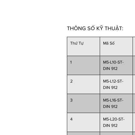
THÔNG SỐ KỸ THUẬT:
Thứ Tự
Mã Số
1
M5-L10-ST-
DIN 912
2
M5-L12-ST-
DIN 912
3
M5-L16-ST-
DIN 912
4
M5-L20-ST-
DIN 912