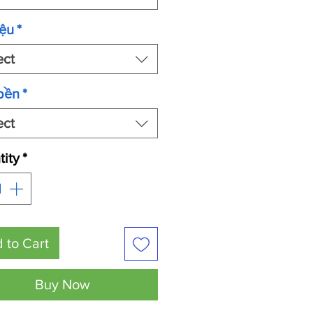
iệu
*
ect
bền
*
ect
ity
*
 to Cart
Buy Now