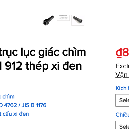
trục lục giác chìm
₫8
 912 thép xi đen
Excl
Vận
Kích 
c chìm
Sel
O 4762 / JIS B 1176
t cấu xi đen
Chiều
Sel