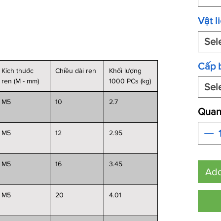
Vật l
Sel
Cấp 
Kích thước
Chiều dài ren
Khối lượng
ren (M - mm)
1000 PCs (kg)
Sel
M5
10
2.7
Quant
M5
12
2.95
M5
16
3.45
Add
M5
20
4.01