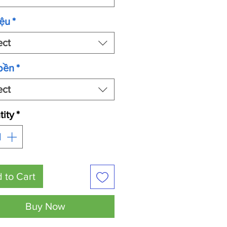
iệu
*
ect
bền
*
ect
ity
*
 to Cart
Buy Now