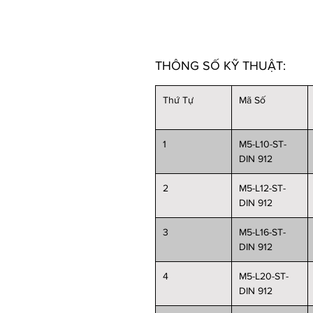
THÔNG SỐ KỸ THUẬT:
Thứ Tự
Mã Số
1
M5-L10-ST-
DIN 912
2
M5-L12-ST-
DIN 912
3
M5-L16-ST-
DIN 912
4
M5-L20-ST-
DIN 912