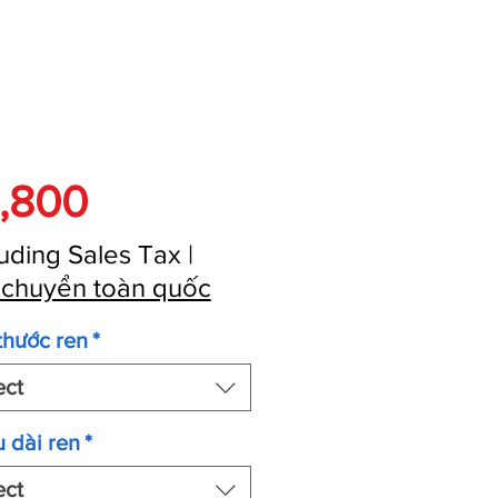
Price
,800
uding Sales Tax
|
 chuyển toàn quốc
thước ren
*
ect
 dài ren
*
ect