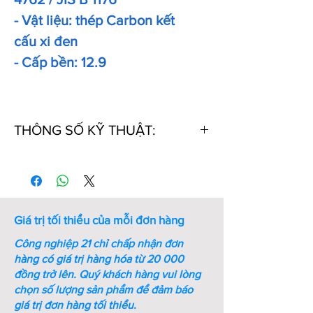
- Vật liệu: thép Carbon kết
cấu xi đen
- Cấp bền: 12.9
THÔNG SỐ KỸ THUẬT:
Thứ
Mã
Kích
Chiều
Khối
Tự
Số
thước
dài
lượng
ren (M
ren
1000
- mm)
PCs
Giá trị tối thiểu của mỗi đơn hàng
(kg)
Công nghiệp 21 chỉ chấp nhận đơn
1
M5-
M5
10
2.7
hàng có giá trị hàng hóa từ 20 000
L10-
đồng trở lên.
Quý khách hàng vui lòng
ST-
chọn số lượng sản phẩm để đảm báo
DIN
giá trị đơn hàng tối thiểu.
912