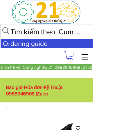
Ordering guide
Liên hệ với Công nghiệp 21: 0988946908 (Zalo)
Báo giá-Hóa đơn-Kỹ Thuật:
0988946908
(Zalo)