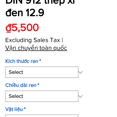
DIN 912 thép xi
đen 12.9
Price
₫5,500
Excluding Sales Tax
|
Vận chuyển toàn quốc
Kích thước ren
*
Chiều dài ren
*
Vật liệu
*