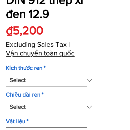
DIN 912 thép xi
đen 12.9
Price
₫5,200
Excluding Sales Tax
|
Vận chuyển toàn quốc
Kích thước ren
*
Chiều dài ren
*
Vật liệu
*