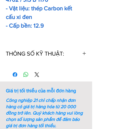
- Vật liệu: thép Carbon kết
cấu xi đen
- Cấp bền: 12.9
THÔNG SỐ KỸ THUẬT:
Thứ
Mã
Kích
Chiều
Khối
Tự
Số
thước
dài
lượng
ren (M
ren
1000
- mm)
PCs
Giá trị tối thiểu của mỗi đơn hàng
(kg)
Công nghiệp 21 chỉ chấp nhận đơn
1
M5-
M5
10
2.7
hàng có giá trị hàng hóa từ 20 000
L10-
đồng trở lên.
Quý khách hàng vui lòng
ST-
chọn số lượng sản phẩm để đảm báo
DIN
giá trị đơn hàng tối thiểu.
912