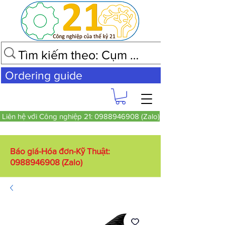
Ordering guide
Liên hệ với Công nghiệp 21: 0988946908 (Zalo)
Báo giá-Hóa đơn-Kỹ Thuật:
0988946908
(Zalo)