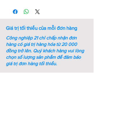
Thứ
Mã số
Kích
Kích
Bề
tự
thước
thước
dày
ren
cờ lê
(mm)
(M-
(mm)
Giá trị tối thiểu của mỗi đơn hàng
mm)
Công nghiệp 21 chỉ chấp nhận đơn
1
M6-ST-
M6
10
5
hàng có giá trị hàng hóa từ 20 000
DIN934
đồng trở lên.
Quý khách hàng vui lòng
chọn số lượng sản phẩm để đảm báo
2
M8-ST-
M8
13
6.5
giá trị đơn hàng tối thiểu.
DIN934
3
M10-
M10
16
8.2
ST-
DIN934
4
M12-
M12
18
10.5
ST-
DIN934
5
M16-
M16
24
14.5