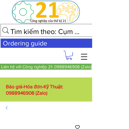
Ordering guide
Liên hệ với Công nghiệp 21: 0988946908 (Zalo)
Báo giá-Hóa đơn-Kỹ Thuật:
0988946908
(Zalo)