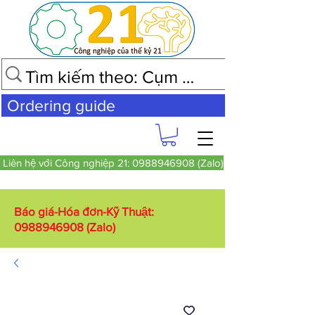
Ordering guide
Liên hệ với Công nghiệp 21: 0988946908 (Zalo)
Báo giá-Hóa đơn-Kỹ Thuật:
0988946908
(Zalo)