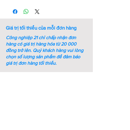
Thứ
Mã số
Kích
Kích
Bề
tự
thước
thước
dày
ren
cờ lê
(mm)
(M-
(mm)
Giá trị tối thiểu của mỗi đơn hàng
mm)
Công nghiệp 21 chỉ chấp nhận đơn
1
M6-ST-
M6
10
5
hàng có giá trị hàng hóa từ 20 000
DIN934
đồng trở lên.
Quý khách hàng vui lòng
chọn số lượng sản phẩm để đảm báo
2
M8-ST-
M8
13
6.5
giá trị đơn hàng tối thiểu.
DIN934
3
M10-
M10
16
8.2
ST-
DIN934
4
M12-
M12
18
10.5
ST-
DIN934
5
M16-
M16
24
14.5