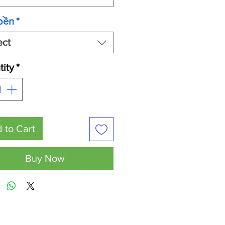
bền
*
ect
ity
*
 to Cart
Buy Now