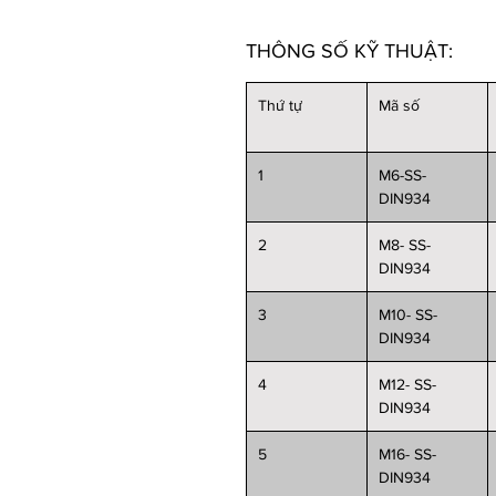
THÔNG SỐ KỸ THUẬT:
Thứ tự
Mã số
1
M6-SS-
DIN934
2
M8- SS-
DIN934
3
M10- SS-
DIN934
4
M12- SS-
DIN934
5
M16- SS-
DIN934