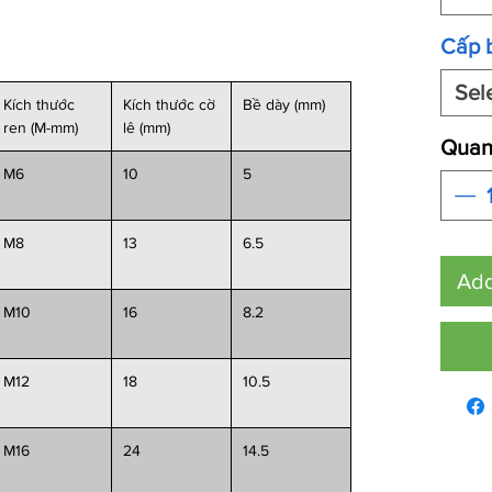
Cấp 
Sel
Kích thước
Kích thước cờ
Bề dày (mm)
ren (M-mm)
lê (mm)
Quant
M6
10
5
M8
13
6.5
Add
M10
16
8.2
M12
18
10.5
M16
24
14.5