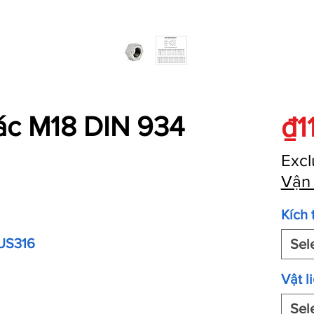
iác M18 DIN 934
₫1
Excl
Vận
Kích 
SUS316
Sel
Vật l
Sel