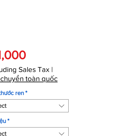
Price
1,000
uding Sales Tax
|
 chuyển toàn quốc
thước ren
*
ect
iệu
*
ect