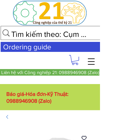
Ordering guide
Liên hệ với Công nghiệp 21: 0988946908 (Zalo)
Báo giá-Hóa đơn-Kỹ Thuật:
0988946908
(Zalo)