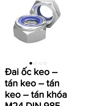
Đai ốc keo –
tán keo – tán
keo – tán khóa
M24 DIN 985