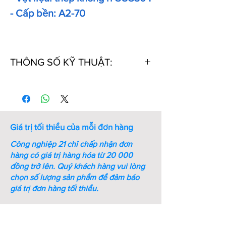
- Cấp bền: A2-70
THÔNG SỐ KỸ THUẬT:
Thứ
Mã số
Kích
Kích
Bề
tự
thước
thước
dày
ren
cờ lê
(mm)
(M-
(mm)
Giá trị tối thiểu của mỗi đơn hàng
mm)
Công nghiệp 21 chỉ chấp nhận đơn
1
M4-SS-
M4
7
8
hàng có giá trị hàng hóa từ 20 000
DIN1587
đồng trở lên.
Quý khách hàng vui lòng
chọn số lượng sản phẩm để đảm báo
2
M5-SS-
M5
8
10
giá trị đơn hàng tối thiểu.
DIN1587
3
M6-SS-
M6
10
12
DIN1587