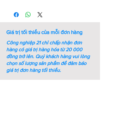
Thứ
Mã số
Kích
Kích
Bề
tự
thước
thước
dày
ren
cờ lê
(mm)
(M-
(mm)
Giá trị tối thiểu của mỗi đơn hàng
mm)
Công nghiệp 21 chỉ chấp nhận đơn
1
M4-SS-
M4
7
8
hàng có giá trị hàng hóa từ 20 000
DIN1587
đồng trở lên.
Quý khách hàng vui lòng
chọn số lượng sản phẩm để đảm báo
2
M5-SS-
M5
8
10
giá trị đơn hàng tối thiểu.
DIN1587
3
M6-SS-
M6
10
12
DIN1587
4
M8-SS-
M8
13
15
DIN1587
5
M10-SS-
M10
16
18
DIN1587