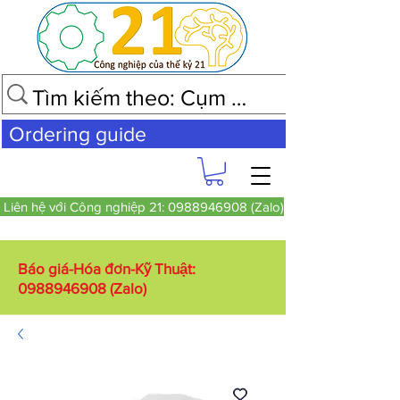
Ordering guide
Liên hệ với Công nghiệp 21: 0988946908 (Zalo)
Báo giá-Hóa đơn-Kỹ Thuật:
0988946908
(Zalo)