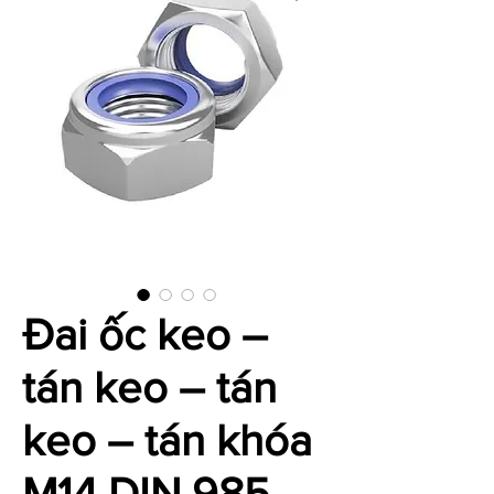
Đai ốc keo –
tán keo – tán
keo – tán khóa
M14 DIN 985