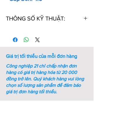
THÔNG SỐ KỸ THUẬT:
Thứ
Mã số
Kích
Chiều
Bề
tự
thước
cao
rộng
ren
(mm)
(mm)
(M-
Giá trị tối thiểu của mỗi đơn hàng
mm)
Công nghiệp 21 chỉ chấp nhận đơn
1
M4-SS-
M4
10.5
20
hàng có giá trị hàng hóa từ 20 000
DIN315
đồng trở lên.
Quý khách hàng vui lòng
chọn số lượng sản phẩm để đảm báo
2
M5-SS-
M5
13
26
giá trị đơn hàng tối thiểu.
DIN315
3
M6-SS-
M6
17
33
DIN315
4
M8-SS-
M8
20
39