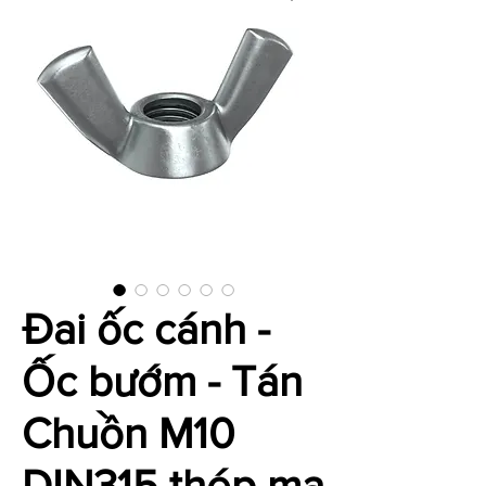
Đai ốc cánh -
Ốc bướm - Tán
Chuồn M10
DIN315 thép mạ