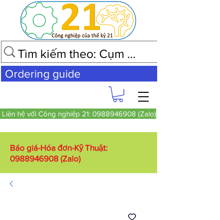
Ordering guide
Liên hệ với Công nghiệp 21: 0988946908 (Zalo)
Báo giá-Hóa đơn-Kỹ Thuật:
0988946908
(Zalo)