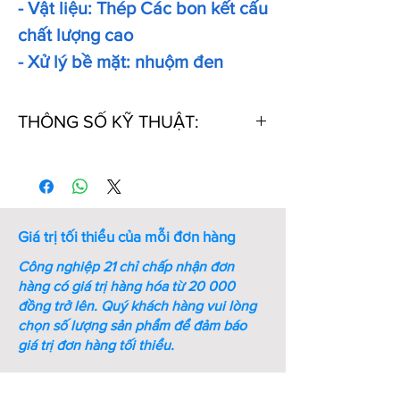
- Vật liệu: Thép Các bon kết cấu
chất lượng cao
- Xử lý bề mặt: nhuộm đen
THÔNG SỐ KỸ THUẬT:
Thứ
Mã số
Đường kính
Đường
tự
lắp ghép
kính
(mm)
ngoài
(mm)
Giá trị tối thiểu của mỗi đơn hàng
1
MB0
10
21
Công nghiệp 21 chỉ chấp nhận đơn
hàng có giá trị hàng hóa từ 20 000
2
MB1
12
25
đồng trở lên.
Quý khách hàng vui lòng
chọn số lượng sản phẩm để đảm báo
3
MB2
15
28
giá trị đơn hàng tối thiểu.
4
MB3
17
32