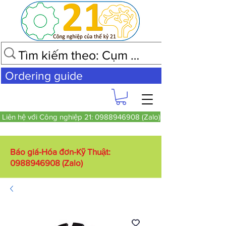
Ordering guide
Liên hệ với Công nghiệp 21: 0988946908 (Zalo)
Báo giá-Hóa đơn-Kỹ Thuật:
0988946908
(Zalo)