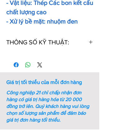
- Vật liệu: Thép Các bon kết cấu
chất lượng cao
- Xử lý bề mặt: nhuộm đen
THÔNG SỐ KỸ THUẬT:
Thứ
Mã số
Đường kính
Đường
tự
lắp ghép
kính
(mm)
ngoài
(mm)
Giá trị tối thiểu của mỗi đơn hàng
1
MB0
10
21
Công nghiệp 21 chỉ chấp nhận đơn
hàng có giá trị hàng hóa từ 20 000
2
MB1
12
25
đồng trở lên.
Quý khách hàng vui lòng
chọn số lượng sản phẩm để đảm báo
3
MB2
15
28
giá trị đơn hàng tối thiểu.
4
MB3
17
32