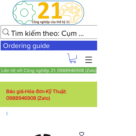
Ordering guide
Liên hệ với Công nghiệp 21: 0988946908 (Zalo)
Báo giá-Hóa đơn-Kỹ Thuật:
0988946908
(Zalo)