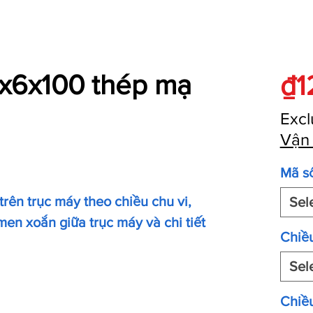
x6x100 thép mạ
₫1
Excl
Vận
Mã s
 trên trục máy theo chiều chu vi,
Sel
en xoắn giữa trục máy và chi tiết
Chiề
Sel
Chiều