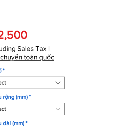
Price
2,500
uding Sales Tax
|
 chuyển toàn quốc
ố
*
ect
u rộng (mm)
*
ect
 dài (mm)
*