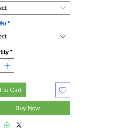
ect
iệu
*
ect
ity
*
 to Cart
Buy Now