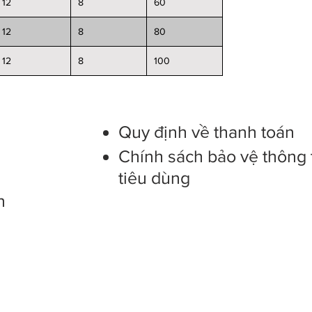
12
8
60
12
8
80
12
8
100
s
Quy định về thanh toán
Chính sách bảo vệ thông 
tiêu dùng
n
 is owned by ELM limited company
hinh, Ward 14, Tan Binh District, Ho Chi Minh City