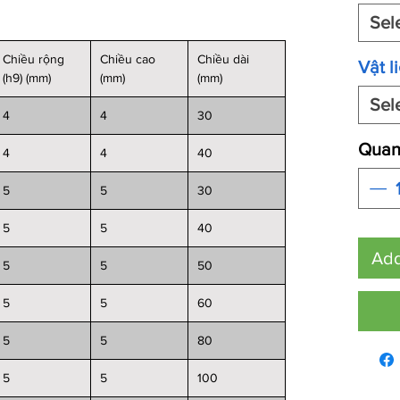
Sel
Chiều rộng
Chiều cao
Chiều dài
Vật l
(h9) (mm)
(mm)
(mm)
Sel
4
4
30
Quant
4
4
40
5
5
30
5
5
40
Add
5
5
50
5
5
60
5
5
80
5
5
100