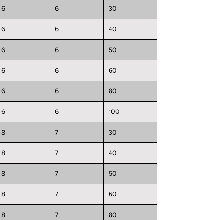
6
6
30
6
6
40
6
6
50
6
6
60
6
6
80
6
6
100
8
7
30
8
7
40
8
7
50
8
7
60
8
7
80