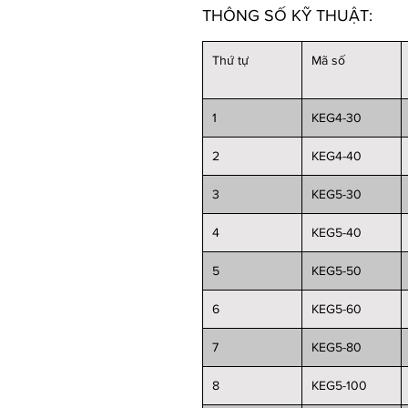
THÔNG SỐ KỸ THUẬT:
Thứ tự
Mã số
1
KEG4-30
2
KEG4-40
3
KEG5-30
4
KEG5-40
5
KEG5-50
6
KEG5-60
7
KEG5-80
8
KEG5-100