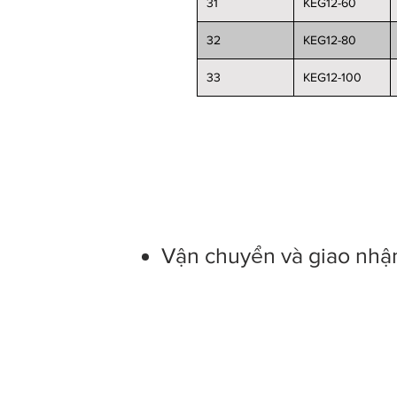
31
KEG12-60
32
KEG12-80
33
KEG12-100
Regulations on return of good
Warranty provisions
Vận chuyển và giao nhậ
Conngghiep21.com sales page
Office address: 337/7 Truong C
Hot line: +84 0972 633 295