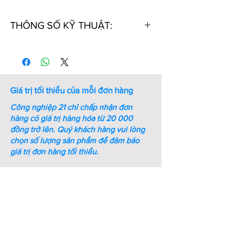
THÔNG SỐ KỸ THUẬT:
Thứ
Mã số
Bề dày
Đường
tự
S (mm)
kính D3
(mm)
Giá trị tối thiểu của mỗi đơn hàng
1
STWN10
1
9.3
Công nghiệp 21 chỉ chấp nhận đơn
2
STWN11
1
10.2
hàng có giá trị hàng hóa từ 20 000
đồng trở lên.
Quý khách hàng vui lòng
3
STWN12
1
11
chọn số lượng sản phẩm để đảm báo
giá trị đơn hàng tối thiểu.
4
STWN13
1
11.9
5
STWN14
1
12.9
6
STWN15
1
13.8
7
STWN16
1
14.7