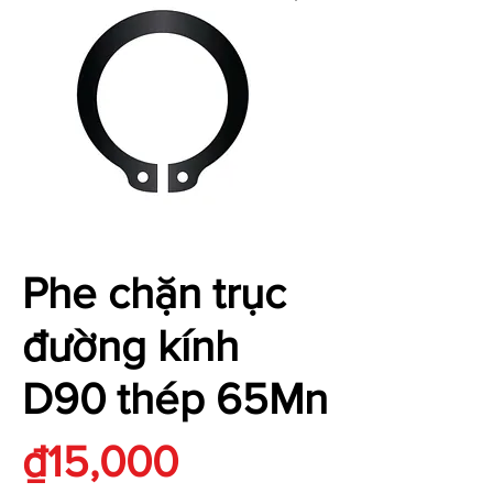
Phe chặn trục
đường kính
D90 thép 65Mn
Price
₫15,000