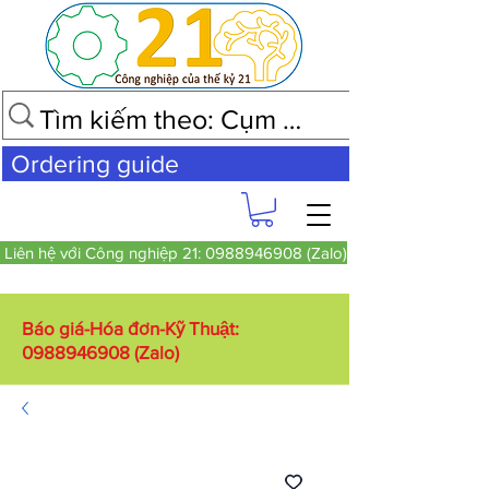
Ordering guide
Liên hệ với Công nghiệp 21: 0988946908 (Zalo)
Báo giá-Hóa đơn-Kỹ Thuật:
0988946908
(Zalo)